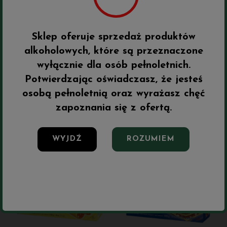
Sklep oferuje sprzedaż produktów
alkoholowych, które są przeznaczone
DIVELLA GNOCCHI 500g
DIVELLA MAKARON
wyłącznie dla osób pełnoletnich.
BUCATINI 500g
Potwierdzając oświadczasz, że jesteś
9,50 zł
7,00 zł
osobą pełnoletnią oraz wyrażasz chęć
zapoznania się z ofertą.
Do koszyka
Do koszyka
WYJDŹ
ROZUMIEM
Do ulubionych
Do ulubi