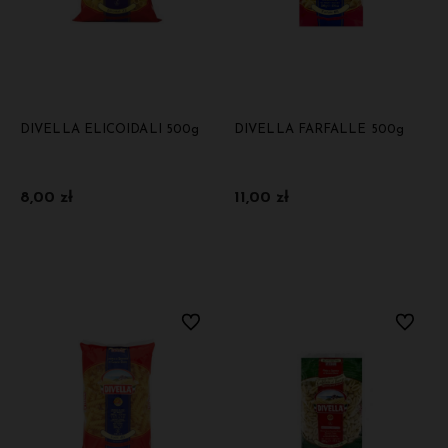
DIVELLA ELICOIDALI 500g
DIVELLA FARFALLE 500g
8,00 zł
11,00 zł
Do koszyka
Do koszyka
Do ulubionych
Do ulubi