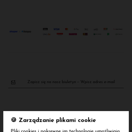
Do koszyka
Do koszyka
Zapisz się na nasz biuletyn – Wpisz adres e-mail
🍪 Zarządzanie plikami cookie
polityce
Pliki cookies i pokrewne im technologie umożliwiają