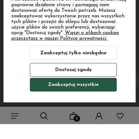
prywatności
poprawne działanie strony i pomagają nam
O NAS
dostosować ofertę do Twoich potrzeb. Możesz
zaakceptować wykorzystanie przez nas wszystkich
MOJE KONTO
tych plików i przejść do sklepu lub dostosować
użycie plików do swoich preferencji, wybierając
opcję "Dostosuj zgody".
Więcej o plikach cookies
PŁATNOŚCI I DOSTAWA
przeczytasz w naszej Polityce prywatności.
INFORMACJE
Zaakceptuj tylko niezbędne
POMOC
Dostosuj zgody
Zaakceptuj wszystkie
Sklep internetowy Shoper.pl
Szablon Shoper Modern 3.0™
od
GrowCommerce