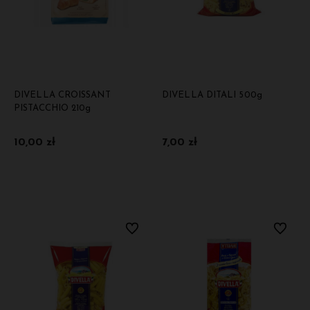
DIVELLA CROISSANT
DIVELLA DITALI 500g
PISTACCHIO 210g
10,00 zł
7,00 zł
Do koszyka
Do koszyka
Do ulubionych
Do ulubi