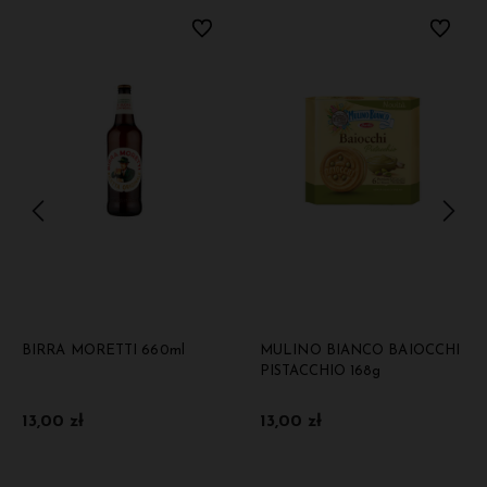
bionych
Do ulubionych
Do ulubi
BIRRA MORETTI 660ml
MULINO BIANCO BAIOCCHI
PISTACCHIO 168g
13,00 zł
13,00 zł