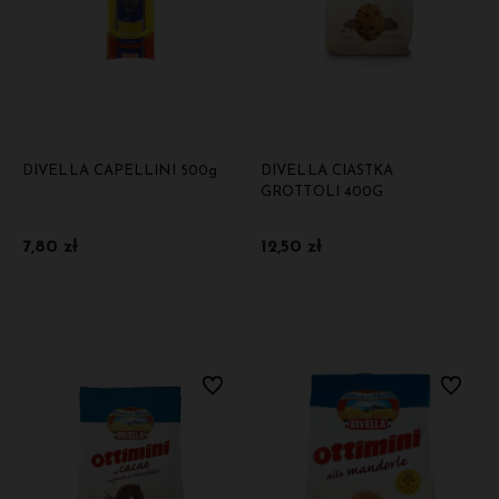
DIVELLA CAPELLINI 500g
DIVELLA CIASTKA
GROTTOLI 400G
7,80 zł
12,50 zł
Do koszyka
Do koszyka
Do ulubionych
Do ulubi