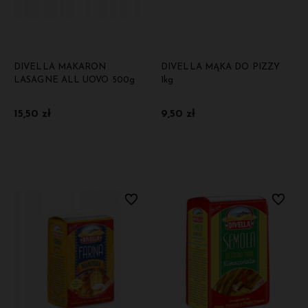
DIVELLA MAKARON
DIVELLA MĄKA DO PIZZY
LASAGNE ALL UOVO 500g
1kg
15,50 zł
9,50 zł
Do koszyka
Do koszyka
Do ulubionych
Do ulubi