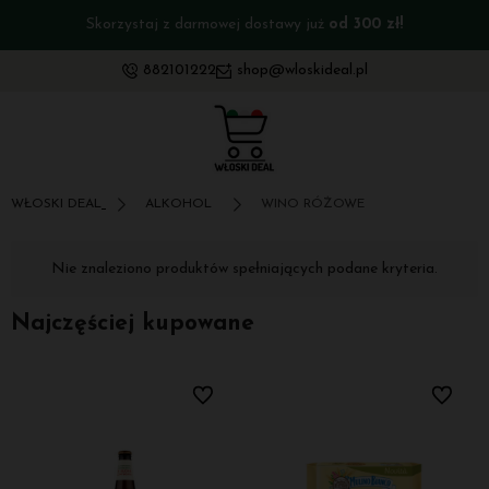
awy już
od 300 zł!
Sprawdź nasze produkty w
p
882101222
shop@wloskideal.pl
WŁOSKI DEAL
ALKOHOL
WINO RÓŻOWE
Nie znaleziono produktów spełniających podane kryteria.
Najczęściej kupowane
bionych
Do ulubionych
Do ulubi