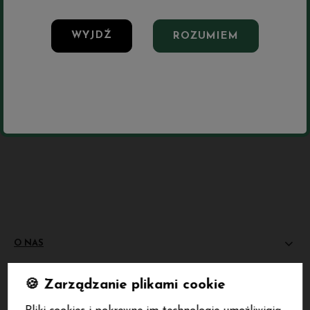
WYJDŹ
ROZUMIEM
Zapisz się na nasz biuletyn – Wpisz adres e-mail
polityce
prywatności
O NAS
MOJE KONTO
🍪 Zarządzanie plikami cookie