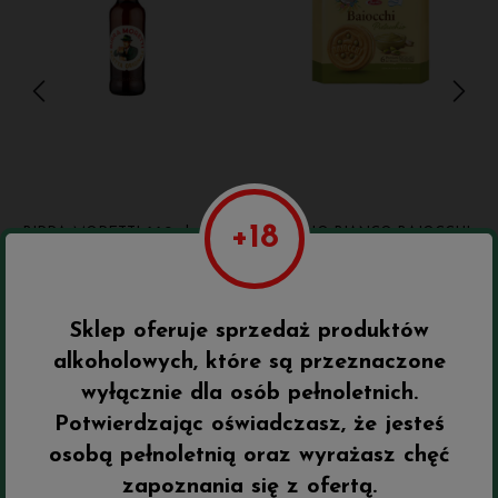
BIRRA MORETTI 660ml
MULINO BIANCO BAIOCCHI
PISTACCHIO 168g
13,00 zł
13,00 zł
Sklep oferuje sprzedaż produktów
alkoholowych, które są przeznaczone
Do koszyka
Do koszyka
wyłącznie dla osób pełnoletnich.
Potwierdzając oświadczasz, że jesteś
osobą pełnoletnią oraz wyrażasz chęć
zapoznania się z ofertą.