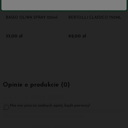
BASSO OLIWA SPRAY 250ml
BERTOLLI CLASSICO 750ML
33,00 zł
62,00 zł
Do koszyka
Do koszyka
Opinie o produkcie (0)
Nie ma jeszcze żadnych opinii, bądź pierwszy!