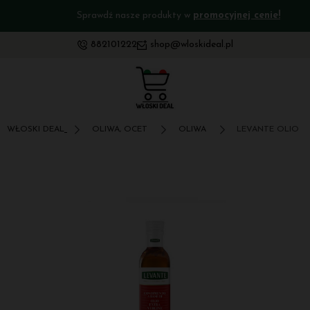
Sprawdź nasze produkty w
promocyjnej cenie!
882101222
shop@wloskideal.pl
WŁOSKI DEAL
OLIWA, OCET
OLIWA
LEVANTE OLIO P