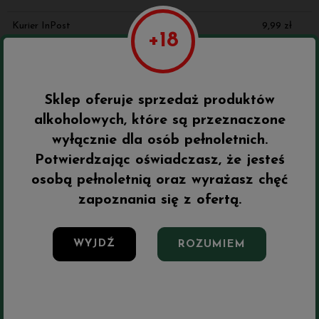
Kurier InPost
9,99 zł
InPost Paczkomaty
9,99 zł
Sklep oferuje sprzedaż produktów
Inne z tej kategorii
alkoholowych, które są przeznaczone
wyłącznie dla osób pełnoletnich.
bionych
bionych
Do ulubionych
Do ulubionych
Do ulubi
Do ulubi
Potwierdzając oświadczasz, że jesteś
osobą pełnoletnią oraz wyrażasz chęć
zapoznania się z ofertą.
WYJDŹ
ROZUMIEM