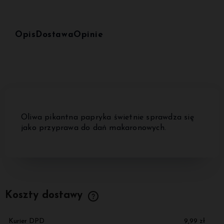
Opis
Dostawa
Opinie
Oliwa pikantna papryka świetnie sprawdza się
jako przyprawa do dań makaronowych.
Koszty dostawy
Cena nie zawiera ewentualnych kosztów płatności
Kurier DPD
9,99 zł